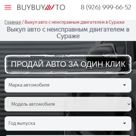
8 (926) 999-66-52
М
е
н
ю
/
Главная
Выкуп авто с неисправным двигателем в Сураже
Выкуп авто с неисправным двигателем в
Сураже
ПРОДАЙ АВТО ЗА ОДИН КЛИК