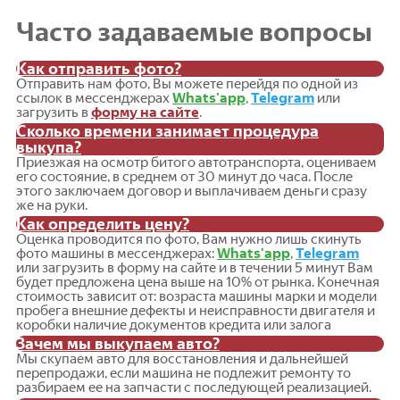
Часто задаваемые вопросы
Как отправить фото?
Отправить нам фото, Вы можете перейдя по одной из
ссылок в мессенджерах
Whats'app
,
Telegram
или
загрузить в
форму на сайте
.
Сколько времени занимает процедура
выкупа?
Приезжая на осмотр битого автотранспорта, оцениваем
его состояние, в среднем от 30 минут до часа. После
этого заключаем договор и выплачиваем деньги сразу
же на руки.
Как определить цену?
Оценка проводится по фото, Вам нужно лишь скинуть
фото машины в мессенджерах:
Whats'app
,
Telegram
или загрузить в форму на сайте и в течении 5 минут Вам
будет предложена цена выше на 10% от рынка. Конечная
стоимость зависит от: возраста машины марки и модели
пробега внешние дефекты и неисправности двигателя и
коробки наличие документов кредита или залога
Зачем мы выкупаем авто?
Мы скупаем авто для восстановления и дальнейшей
перепродажи, если машина не подлежит ремонту то
разбираем ее на запчасти с последующей реализацией.