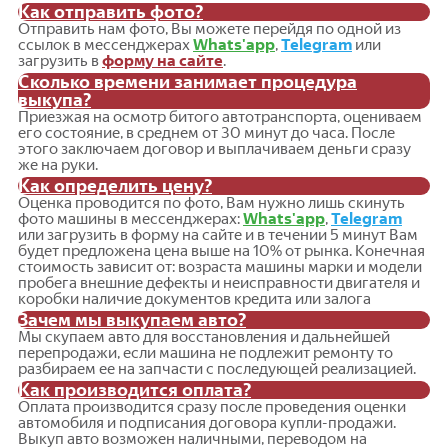
Как отправить фото?
Отправить нам фото, Вы можете перейдя по одной из
ссылок в мессенджерах
Whats'app
,
Telegram
или
загрузить в
форму на сайте
.
Сколько времени занимает процедура
выкупа?
Приезжая на осмотр битого автотранспорта, оцениваем
его состояние, в среднем от 30 минут до часа. После
этого заключаем договор и выплачиваем деньги сразу
же на руки.
Как определить цену?
Оценка проводится по фото, Вам нужно лишь скинуть
фото машины в мессенджерах:
Whats'app
,
Telegram
или загрузить в форму на сайте и в течении 5 минут Вам
будет предложена цена выше на 10% от рынка. Конечная
стоимость зависит от: возраста машины марки и модели
пробега внешние дефекты и неисправности двигателя и
коробки наличие документов кредита или залога
Зачем мы выкупаем авто?
Мы скупаем авто для восстановления и дальнейшей
перепродажи, если машина не подлежит ремонту то
разбираем ее на запчасти с последующей реализацией.
Как производится оплата?
Оплата производится сразу после проведения оценки
автомобиля и подписания договора купли-продажи.
Выкуп авто возможен наличными, переводом на