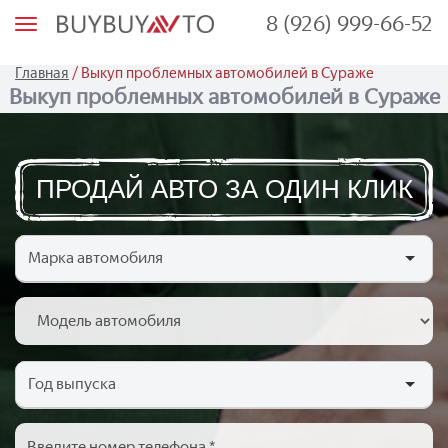
8 (926) 999-66-52
М
е
н
ю
/
Главная
Выкуп проблемных автомобилей в Сураже
Выкуп проблемных автомобилей в Сураже
ПРОДАЙ АВТО ЗА ОДИН КЛИК