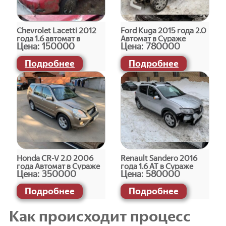
Chevrolet Lacetti 2012
Ford Kuga 2015 года 2.0
года 1.6 автомат в
Автомат в Сураже
Цена:
150000
Цена:
780000
Сураже
Подробнее
Подробнее
Honda СR-V 2.0 2006
Renault Sandero 2016
года Автомат в Сураже
года 1.6 АТ в Сураже
Цена:
350000
Цена:
580000
Подробнее
Подробнее
Как происходит процесс